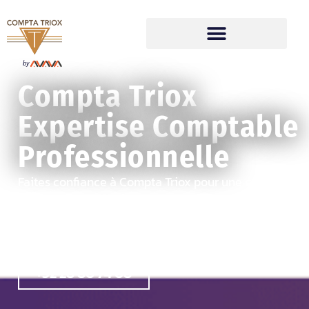
by
Compta Triox
Expertise Comptable
Professionnelle
Faites confiance à Compta Triox pour une gestion
comptable efficace et fiable.
Contactez-nous dès aujourd’hui pour bénéficier de
nos services personnalisés.
+32 28 80 74 08