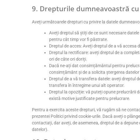
9. Drepturile dumneavoastră cu p
Aveți următoarele drepturi cu privire la datele dumneavo
Aveți dreptul să știți de ce sunt necesare date
pentru cât timp vor fi păstrate.
Dreptul de acces: Aveți dreptul de a vă accesa 
Dreptul la rectificare: aveți dreptul de a comp
ori de câte ori doriți.
Dacă ne-ați dat consimțământul pentru prelucr
consimțământ și de a solicita ștergerea datelo
Dreptul de a vă transfera datele: aveți dreptul d
transfera în întregime unui alt operator.
Dreptul la opoziție: vă puteți opune prelucrări
există motive justificate pentru prelucrare.
Pentru a exercita aceste drepturi, vă rugăm să ne contac
prezentei Politici privind cookie-urile. Dacă aveți o plân
contactați, dar aveți, de asemenea, dreptul de a depune 
datelor).