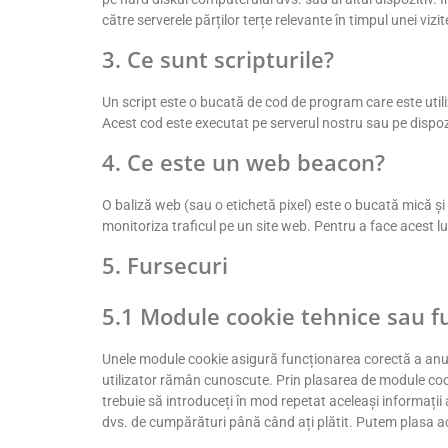
către serverele părților terțe relevante în timpul unei vizit
3. Ce sunt scripturile?
Un script este o bucată de cod de program care este utili
Acest cod este executat pe serverul nostru sau pe dispo
4. Ce este un web beacon?
O baliză web (sau o etichetă pixel) este o bucată mică și 
monitoriza traficul pe un site web. Pentru a face acest l
5. Fursecuri
5.1 Module cookie tehnice sau f
Unele module cookie asigură funcționarea corectă a anumi
utilizator rămân cunoscute. Prin plasarea de module cooki
trebuie să introduceți în mod repetat aceleași informații a
dvs. de cumpărături până când ați plătit. Putem plasa