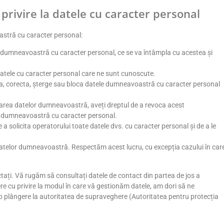
rivire la datele cu caracter personal
astră cu caracter personal:
le dumneavoastră cu caracter personal, ce se va întâmpla cu acestea și
datele cu caracter personal care ne sunt cunoscute.
leta, corecta, șterge sau bloca datele dumneavoastră cu caracter personal
area datelor dumneavoastră, aveți dreptul de a revoca acest
r dumneavoastră cu caracter personal.
e a solicita operatorului toate datele dvs. cu caracter personal și de a le
i datelor dumneavoastră. Respectăm acest lucru, cu excepția cazului în car
tați. Vă rugăm să consultați datele de contact din partea de jos a
gere cu privire la modul în care vă gestionăm datele, am dori să ne
o plângere la autoritatea de supraveghere (Autoritatea pentru protecția