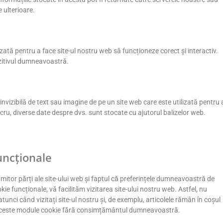
e ulterioare.
zată pentru a face site-ul nostru web să funcționeze corect și interactiv.
zitivul dumneavoastră.
invizibilă de text sau imagine de pe un site web care este utilizată pentru 
ucru, diverse date despre dvs. sunt stocate cu ajutorul balizelor web.
uncționale
tor părți ale site-ului web și faptul că preferințele dumneavoastră de
e funcționale, vă facilităm vizitarea site-ului nostru web. Astfel, nu
tunci când vizitați site-ul nostru și, de exemplu, articolele rămân în coșul
 aceste module cookie fără consimțământul dumneavoastră.