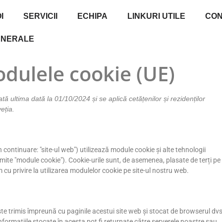
I
SERVICII
ECHIPA
LINKURI UTILE
CO
GENERALE
odulele cookie (UE)
tă ultima dată la 01/10/2024 și se aplică cetățenilor și rezidenților
eția.
 continuare: "site-ul web") utilizează module cookie și alte tehnologii
ite "module cookie"). Cookie-urile sunt, de asemenea, plasate de terți pe
u privire la utilizarea modulelor cookie pe site-ul nostru web.
ste trimis împreună cu paginile acestui site web și stocat de browserul dvs
Informațiile stocate în acesta pot fi returnate către serverele noastre sau