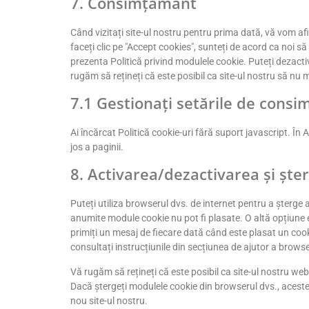
7. Consimțământ
Când vizitați site-ul nostru pentru prima dată, vă vom af
faceți clic pe "Accept cookies", sunteți de acord ca noi să
prezenta Politică privind modulele cookie. Puteți dezacti
rugăm să rețineți că este posibil ca site-ul nostru să nu 
7.1 Gestionați setările de cons
Ai încărcat Politică cookie-uri fără suport javascript. Î
jos a paginii.
8. Activarea/dezactivarea și ște
Puteți utiliza browserul dvs. de internet pentru a șter
anumite module cookie nu pot fi plasate. O altă opțiune e
primiți un mesaj de fiecare dată când este plasat un coo
consultați instrucțiunile din secțiunea de ajutor a brow
Vă rugăm să rețineți că este posibil ca site-ul nostru w
Dacă ștergeți modulele cookie din browserul dvs., aceste
nou site-ul nostru.