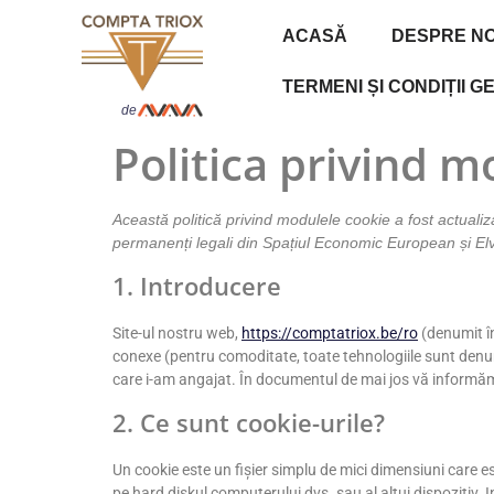
ACASĂ
DESPRE NO
TERMENI ȘI CONDIȚII 
de
Politica privind m
Această politică privind modulele cookie a fost actualiza
permanenți legali din Spațiul Economic European și Elv
1. Introducere
Site-ul nostru web,
https://comptatriox.be/ro
(denumit în
conexe (pentru comoditate, toate tehnologiile sunt denum
care i-am angajat. În documentul de mai jos vă informăm c
2. Ce sunt cookie-urile?
Un cookie este un fișier simplu de mici dimensiuni care e
pe hard diskul computerului dvs. sau al altui dispozitiv. 