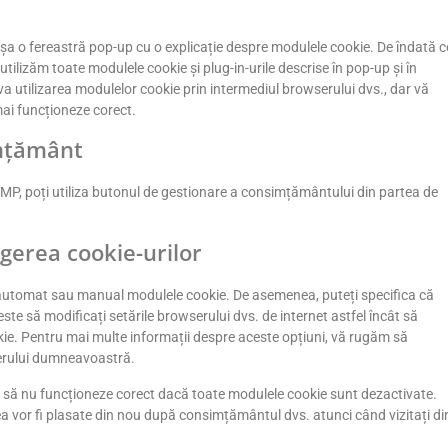
ișa o fereastră pop-up cu o explicație despre modulele cookie. De îndată c
 utilizăm toate modulele cookie și plug-in-urile descrise în pop-up și în
va utilizarea modulelor cookie prin intermediul browserului dvs., dar vă
mai funcționeze corect.
imțământ
n AMP, poți utiliza butonul de gestionare a consimțământului din partea de
rgerea cookie-urilor
ge automat sau manual modulele cookie. De asemenea, puteți specifica că
ste să modificați setările browserului dvs. de internet astfel încât să
kie. Pentru mai multe informații despre aceste opțiuni, vă rugăm să
serului dumneavoastră.
eb să nu funcționeze corect dacă toate modulele cookie sunt dezactivate.
a vor fi plasate din nou după consimțământul dvs. atunci când vizitați di