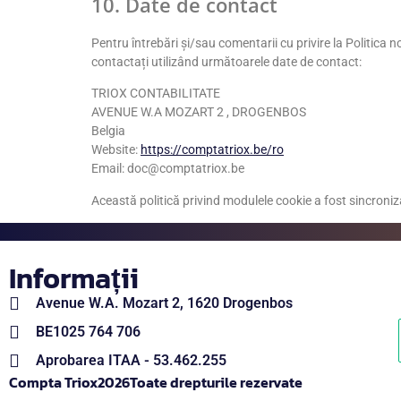
10. Date de contact
Pentru întrebări și/sau comentarii cu privire la Politica 
contactați utilizând următoarele date de contact:
TRIOX CONTABILITATE
AVENUE W.A MOZART 2 , DROGENBOS
Belgia
Website:
https://comptatriox.be/ro
Email:
doc@
comptatriox.be
Această politică privind modulele cookie a fost sincroni
Informații
Avenue W.A. Mozart 2, 1620 Drogenbos
BE1025 764 706
Aprobarea ITAA - 53.462.255
Compta Triox
2026
Toate drepturile rezervate