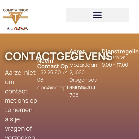
door
Adres
Dienstregeli
CONTACTGEGEVENS
W.A.
Ma t/m vr:
Neem
Mozartlaan
9.00 - 17.00
Contact Op
Aarzel niet
+32 28 80 74
2, 1620
08
Drogenbos
om
doc@comptatriox.be
BE1025 764
contact
706
met ons op
te nemen
als je
vragen of
verzoeken