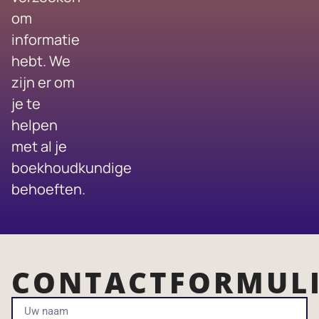
om
informatie
hebt. We
zijn er om
je te
helpen
met al je
boekhoudkundige
behoeften.
CONTACTFORMUL